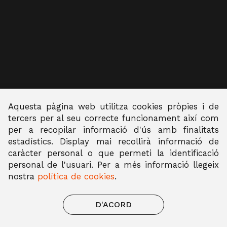
Aquesta pàgina web utilitza cookies pròpies i de
tercers per al seu correcte funcionament així com
per a recopilar informació d'ús amb finalitats
estadístics. Display mai recollirà informació de
caràcter personal o que permeti la identificació
Avís legal
personal de l'usuari. Per a més informació llegeix
Política de privacitat
nostra
política de cookies
.
Política de cookies
D'ACORD