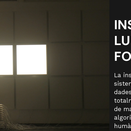
IN
LU
F
La in
siste
dades
total
de ma
algor
humà 